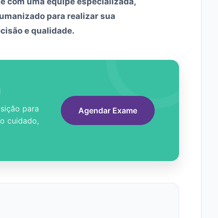
te com uma equipe especializada,
umanizado para realizar sua
cisão e qualidade.
a
sição para
Agendar Exame
 o cuidado,