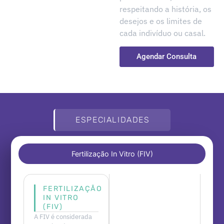
respeitando a história, os
desejos e os limites de
cada indivíduo ou casal.
Agendar Consulta
ESPECIALIDADES
Fertilização In Vitro (FIV)
FERTILIZAÇÃO
IN VITRO
(FIV)
A FIV é considerada