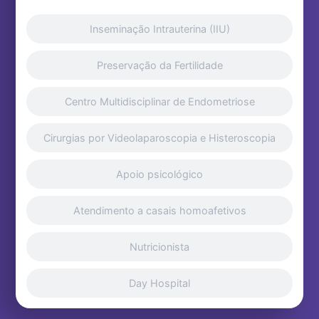
Inseminação Intrauterina (IIU)
Preservação da Fertilidade
Centro Multidisciplinar de Endometriose
Cirurgias por Videolaparoscopia e Histeroscopia
Apoio psicológico
Atendimento a casais homoafetivos
Nutricionista
Day Hospital