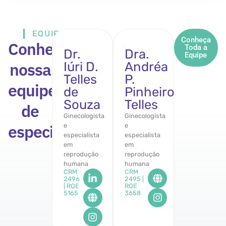
EQUIPE
Conheça
Conheça
Toda a
Dr.
Dra.
Equipe
nossa
Iúri D.
Andréa
Telles
P.
equipe
de
Pinheiro
Souza
Telles
de
Ginecologista
Ginecologista
especialistas
e
e
especialista
especialista
em
em
reprodução
reprodução
humana
humana
CRM
CRM
2496
2495 |
| RQE
RQE
5165
3658