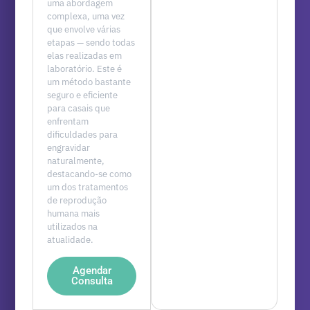
uma abordagem
complexa, uma vez
que envolve várias
etapas — sendo todas
elas realizadas em
laboratório. Este é
um método bastante
seguro e eficiente
para casais que
enfrentam
dificuldades para
engravidar
naturalmente,
destacando-se como
um dos tratamentos
de reprodução
humana mais
utilizados na
atualidade.
Agendar
Consulta